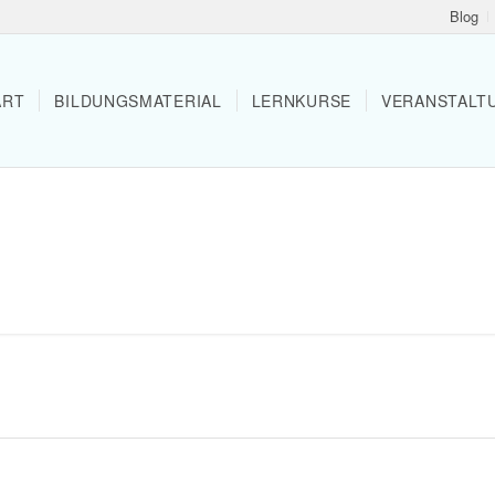
Blog
ART
BILDUNGS­MA­TE­RIAL
LERN­KURSE
VERAN­STAL­