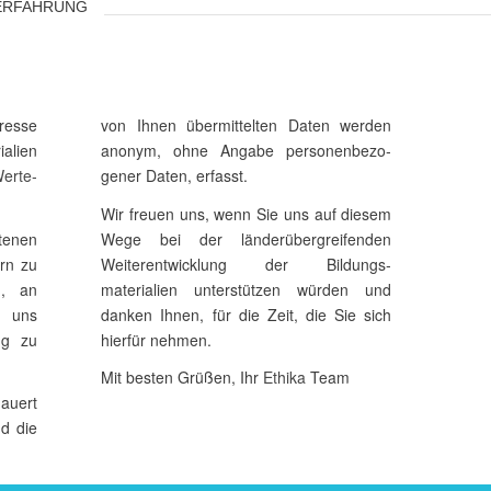
ERFAH­RUNG
r­esse
von Ihnen über­mit­telten Daten werden
ialien
anonym, ohne Angabe perso­nen­be­zo­
erte­
gener Daten, erfasst.
Wir freuen uns, wenn Sie uns auf diesem
tenen
Wege bei der länder­über­grei­fenden
ern zu
Weiter­ent­wick­lung der Bildungs­
n, an
materialien unter­stützen würden und
d uns
danken Ihnen, für die Zeit, die Sie sich
ung zu
hierfür nehmen.
Mit besten Grüßen, Ihr
Ethika
Team
auert
nd die