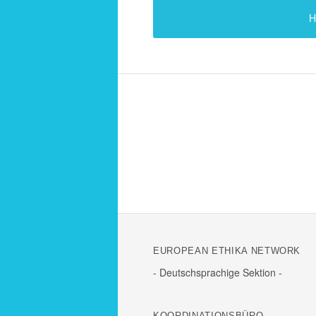
H
EURO­PEAN ETHIKA NETWORK
- Deutsch­spra­chige Sektion -
KOOR­DI­NA­TI­ONS­BÜRO