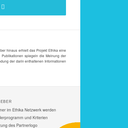
über hinaus erhielt das Projekt
Ethika
eine
ubli­ka­tionen spie­geln die Meinung der
dung der darin enthal­tenen Infor­ma­tionen
GEBER
tner im Ethika Netz­werk werden
der­pro­gramm und Krite­rien
zung des Part­ner­logo