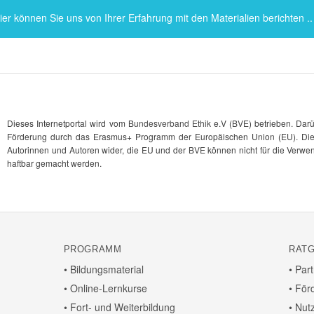
ier können Sie uns von Ihrer Erfah­rung mit den Mate­ria­lien berichten ..
Dieses Inter­net­portal wird vom
Bundes­ver­band Ethik
e.V (
BVE
) betrieben. Dar
Förde­rung durch das Erasmus+ Programm der Euro­päi­schen Union (EU). Die P
Autorinnen und Autoren wider, die EU und der
BVE
können nicht für die Verwen­
haftbar gemacht werden.
PROGRAMM
RAT
• Bildungs­ma­te­rial
• Par
• Online-Lern­kurse
• För
• Fort- und Weiterbildung
• Nut