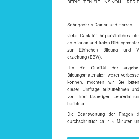
BERICHTEN SIE UNS VON IHRER 
Sehr geehrte Damen und Herren,
vielen Dank für Ihr persön­li­ches Inte
an offenen und freien Bildungs­mater
zur
Ethi­schen Bildung und W
erziehung (EBW)
.
Um die Qualität der ange­bo­
Bildungs­materialien weiter verbes­s
können, möchten wir Sie bitte
dieser Umfrage teil­zu­nehmen un
von Ihrer bishe­rigen Lehr­erfah­r
berichten.
Die Beant­wor­tung der Fragen d
durch­schnitt­lich ca. 4–6 Minuten u