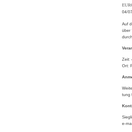
EURO
04/0
Auf d
über 
durch
Veran
Zeit:
Ort: 
Anme
Weite
tung 
Kont
Sieg­
e‑mai