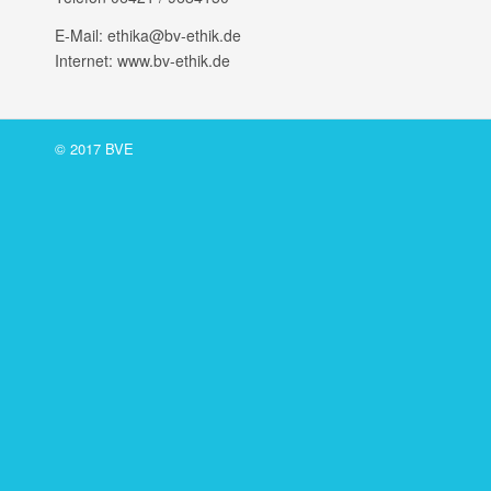
E‑Mail: ethika@bv-ethik.de
Internet: www.bv-ethik.de
© 2017 BVE