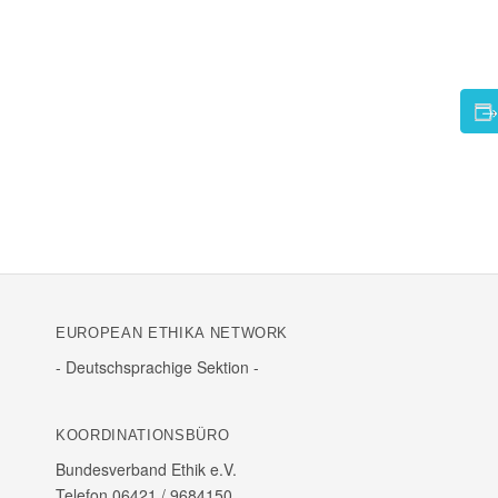
EURO­PEAN ETHIKA NETWORK
- Deutsch­spra­chige Sektion -
KOOR­DI­NA­TI­ONS­BÜRO
Bundes­ver­band Ethik e.V.
Telefon 06421 /​ 9684150