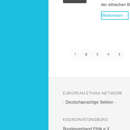
der ethi­schen
B
Weiter­lesen
1
3
4
5
2
EURO­PEAN ETHIKA NETWORK
- Deutsch­spra­chige Sektion -
KOOR­DI­NA­TI­ONS­BÜRO
Bundes­ver­band Ethik e.V.