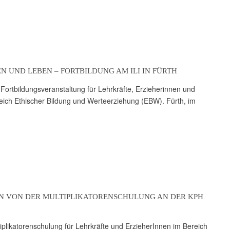
N UND LEBEN – FORTBILDUNG AM ILI IN FÜRTH
ort­bil­dungs­ver­an­stal­tung für Lehr­kräfte, Erzieher­innen und
eich Ethi­scher
Bildung
und
Werte­erziehung
(
EBW
). Fürth, im
N VON DER MULTI­PLI­KA­TO­REN­SCHU­LUNG AN DER KPH
­pli­ka­to­ren­schu­lung für Lehr­kräfte und Erzieher­Innen im Bereich