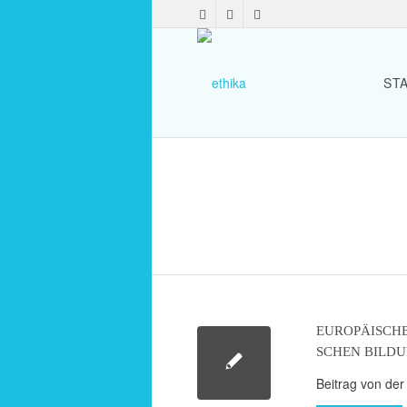
ST
EURO­PÄI­SCH
SCHEN BILD
Beitrag von de