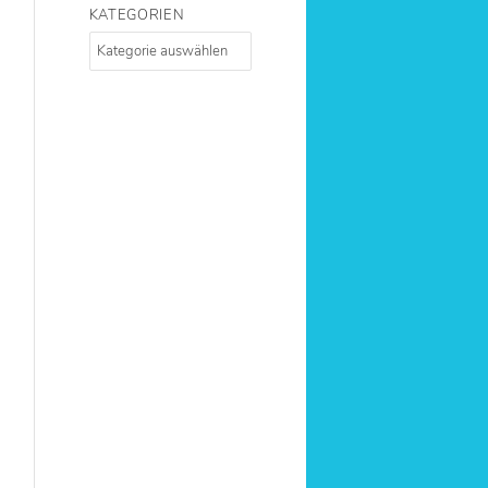
KATE­GO­RIEN