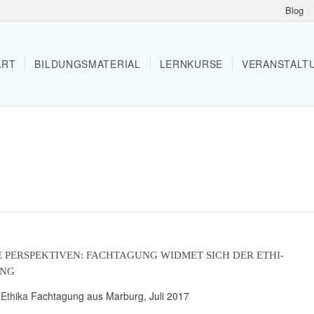
Blog
ART
BILDUNGS­MA­TE­RIAL
LERN­KURSE
VERAN­STAL­
E PERSPEK­TIVEN: FACH­TA­GUNG WIDMET SICH DER ETHI­
UNG
r
Ethika
Fach­ta­gung aus Marburg, Juli 2017