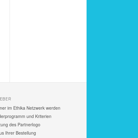
GEBER
tner im Ethika Netz­werk werden
der­pro­gramm und Krite­rien
zung des Part­ner­logo
us Ihrer Bestel­lung