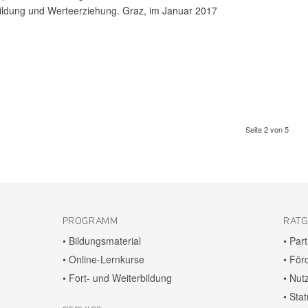
ildung
und
Werte­erziehung
. Graz, im Januar 2017
Seite 2 von 5
PROGRAMM
RAT
• Bildungs­ma­te­rial
• Par
• Online-Lern­kurse
• För
• Fort- und Weiterbildung
• Nut
• Stat