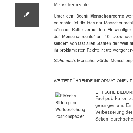
Menschen­rechte
Unter dem Begriff
Menschen­rechte
werd
betrachtet ist die Idee der Menschen­recht
päi­schen
Kultur
verbunden. Ein wich­tiger
der Menschen­rechte“ am 10. Dezember 1
seitdem von fast allen Staaten der Welt aner
ihr prokla­mierten Rechte heute weit­ge­hen
Siehe auch
:
Menschen­würde
,
Menschen­pf
WEITER­FÜH­RENDE INFOR­MA­TIONEN FI
ETHISCHE BILDUNG
Fach­pu­bli­ka­tion
ge­rungen und Empf
Verbes­se­rung der
Seiten, durch­gehe