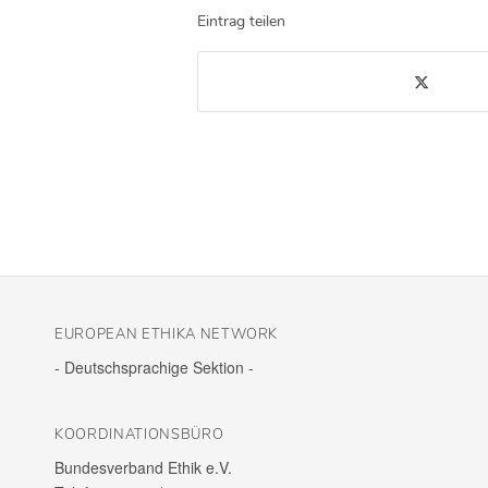
Eintrag teilen
EURO­PEAN ETHIKA NETWORK
- Deutsch­spra­chige Sektion -
KOOR­DI­NA­TI­ONS­BÜRO
Bundes­ver­band Ethik e.V.