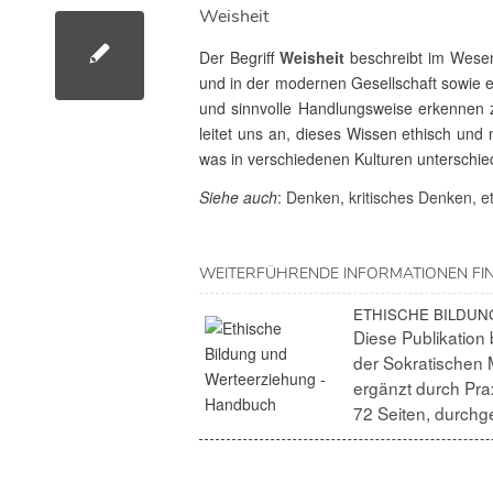
Weis­heit
Der Begriff
Weis­heit
beschreibt im Wesent­
und in der modernen Gesell­schaft sowie e
und sinn­volle Hand­lungs­weise erkennen 
leitet uns an, dieses Wissen ethisch und 
was in verschie­denen Kulturen unter­schied­
Siehe auch
:
Denken
,
kriti­sches Denken
,
e
WEITER­FÜH­RENDE INFOR­MA­TIONEN FIN
ETHISCHE BILDUN
Diese Publi­ka­tio
der Sokra­ti­schen 
ergänzt durch Praxi
72 Seiten, durch­g