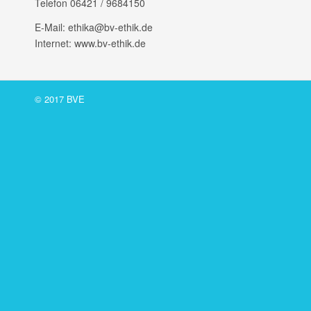
Telefon 06421 /​ 9684150
E‑Mail: ethika@bv-ethik.de
Internet: www.bv-ethik.de
© 2017 BVE