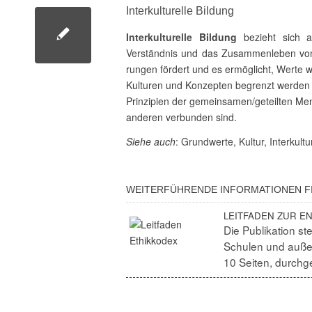
Inter­kul­tu­relle Bildung
Inter­kul­tu­relle
Bildung
bezieht sich au
Verständnis
und das Zusam­men­leben von M
rungen fördert und es ermög­licht,
Werte
wi
Kulturen und Konzepten begrenzt werden od
Prin­zi­pien der gemeinsamen/​geteilten Men
anderen verbunden sind.
Siehe auch
:
Grund­werte
,
Kultur
,
Inter­kul­tu­
WEITER­FÜH­RENDE INFOR­MA­TIONEN FI
LEIT­FADEN ZUR E
Die Publi­ka­tion s
Schulen und außer­
10 Seiten, durch­g