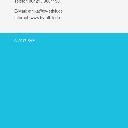
Telefon 06421 /​ 9684150
E‑Mail: ethika@bv-ethik.de
Internet: www.bv-ethik.de
© 2017 BVE