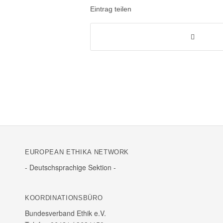
Eintrag teilen
EURO­PEAN ETHIKA NETWORK
- Deutsch­spra­chige Sektion -
KOOR­DI­NA­TI­ONS­BÜRO
Bundes­ver­band Ethik e.V.